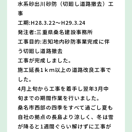
水系砂出川砂防（切廻し道路撤去）工
事
工期:H28.3.22〜H29.3.24
発注者:三重県桑名建設事務所
工事目的:志知地内砂防事業完成に伴
う切廻し道路撤去
工事が完成しました。
施工延長1ｋｍ以上の道路改良工事で
した。
4月上旬から工事を着手し翌年3月中
旬までの期間作業を行いました。
桑名市西部の四季をすべて過ごし夏も
自社の拠点の長島より涼しく、冬は雪
が降ると1週間ぐらい解けずに工事が